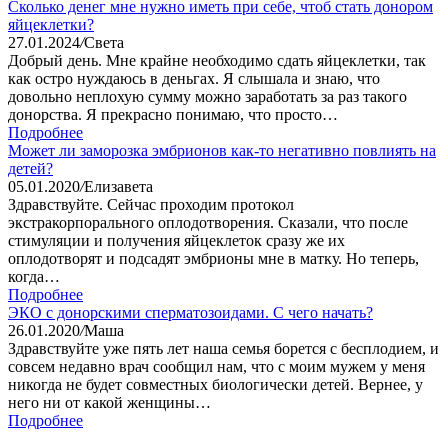
Сколько денег мне нужно иметь при себе, чтоб стать донором
яйцеклетки?
27.01.2024
/
Света
Добрый день. Мне крайне необходимо сдать яйцеклетки, так
как остро нуждаюсь в деньгах. Я слышала и знаю, что
довольно неплохую сумму можно заработать за раз такого
донорства. Я прекрасно понимаю, что просто…
Подробнее
Может ли заморозка эмбрионов как-то негативно повлиять на
детей?
05.01.2020
/
Елизавета
Здравствуйте. Сейчас проходим протокол
экстракорпорального оплодотворения. Сказали, что после
стимуляции и получения яйцеклеток сразу же их
оплодотворят и подсадят эмбрионы мне в матку. Но теперь,
когда…
Подробнее
ЭКО с донорскими сперматозоидами. С чего начать?
26.01.2020
/
Маша
Здравствуйте уже пять лет наша семья борется с бесплодием, и
совсем недавно врач сообщил нам, что с моим мужем у меня
никогда не будет совместных биологически детей. Вернее, у
него ни от какой женщины…
Подробнее