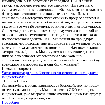
я вынуждена была бороться с бесплодием. В 20 я вышла
замуж, как обычно мечтают все девчонки. Пять лет мы с
супругом жили и не планировали ребенка, хотя неоднократно
были у нас незащищенные половые контакты. Но мы
списывали на мастерство мужа окончить процесс вовремя и
не считали это какой-то проблемой. А когда спустя это время
захотели все же забеременеть, то ничего так и не получилось.
С ним мы разошлись, потом второй мужчина и тог такой же
относительно беременности причину так никто и не сказал,
но посоветовали сделать ЭКО. Мы пошли на процедуру,
говорили, что подсадят мне эмбрионов в том же цикле, но по
каким-то показателям что-то пошло не та. Нам предложили
заморозить эмбрионы. Мы с мужем в шоке, такие деньги, и
ничего. Что означает эта заморозка? Мы, конечно,
согласились, но не разводят нас на деньги? Как такое вообще
возможно? Разморозят их и они будут живыми?
Похожие вопросы
Часто происходит, что беременности отторгаются с чужими
яйцеклетками?
11.11.2021
/
Лиза
Здравствуйте, я очень извиняюсь за беспокойство, но прошу
ответить на мой вопрос. Мы готовимся к ЭКО с донорской
яйцеклеткой, уже выбрали, какие именно яйцеклетки будут у
нас. Но вот муж прочитал, что…
Подробнее