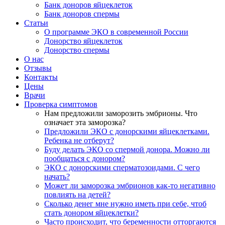
Банк доноров яйцеклеток
Банк доноров спермы
Статьи
О программе ЭКО в современной России
Донорство яйцеклеток
Донорство спермы
О нас
Отзывы
Контакты
Цены
Врачи
Проверка симптомов
Нам предложили заморозить эмбрионы. Что
означает эта заморозка?
Предложили ЭКО с донорскими яйцеклетками.
Ребенка не отберут?
Буду делать ЭКО со спермой донора. Можно ли
пообщаться с донором?
ЭКО с донорскими сперматозоидами. С чего
начать?
Может ли заморозка эмбрионов как-то негативно
повлиять на детей?
Сколько денег мне нужно иметь при себе, чтоб
стать донором яйцеклетки?
Часто происходит, что беременности отторгаются