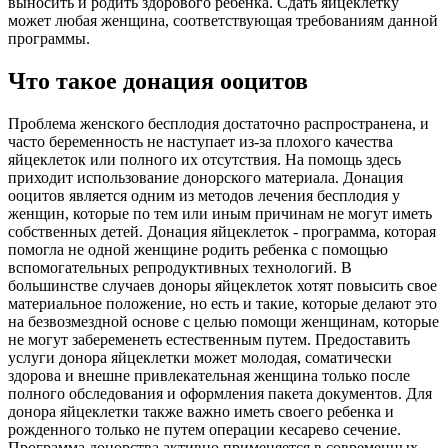
выносить и родить здорового ребенка. Сдать яйцеклетку
может любая женщина, соответствующая требованиям данной
программы.
Что такое донация ооцитов
Проблема женского бесплодия достаточно распространена, и
часто беременность не наступает из-за плохого качества
яйцеклеток или полного их отсутствия. На помощь здесь
приходит использование донорского материала. Донация
ооцитов является одним из методов лечения бесплодия у
женщин, которые по тем или иным причинам не могут иметь
собственных детей. Донация яйцеклеток - программа, которая
помогла не одной женщине родить ребенка с помощью
вспомогательных репродуктивных технологий. В
большинстве случаев доноры яйцеклеток хотят повысить свое
материальное положение, но есть и такие, которые делают это
на безвозмездной основе с целью помощи женщинам, которые
не могут забеременеть естественным путем. Предоставить
услуги донора яйцеклетки может молодая, соматически
здорова и внешне привлекательная женщина только после
полного обследования и оформления пакета документов. Для
донора яйцеклетки также важно иметь своего ребенка и
рожденного только не путем операции кесарево сечение.
Программа донорства активно применяется в современных