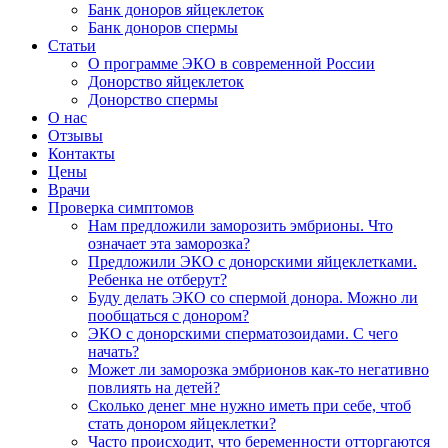
Банк доноров яйцеклеток
Банк доноров спермы
Статьи
О программе ЭКО в современной России
Донорство яйцеклеток
Донорство спермы
О нас
Отзывы
Контакты
Цены
Врачи
Проверка симптомов
Нам предложили заморозить эмбрионы. Что
означает эта заморозка?
Предложили ЭКО с донорскими яйцеклетками.
Ребенка не отберут?
Буду делать ЭКО со спермой донора. Можно ли
пообщаться с донором?
ЭКО с донорскими сперматозоидами. С чего
начать?
Может ли заморозка эмбрионов как-то негативно
повлиять на детей?
Сколько денег мне нужно иметь при себе, чтоб
стать донором яйцеклетки?
Часто происходит, что беременности отторгаются