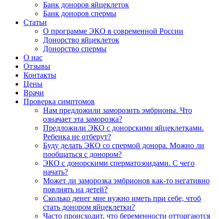
Банк доноров яйцеклеток
Банк доноров спермы
Статьи
О программе ЭКО в современной России
Донорство яйцеклеток
Донорство спермы
О нас
Отзывы
Контакты
Цены
Врачи
Проверка симптомов
Нам предложили заморозить эмбрионы. Что
означает эта заморозка?
Предложили ЭКО с донорскими яйцеклетками.
Ребенка не отберут?
Буду делать ЭКО со спермой донора. Можно ли
пообщаться с донором?
ЭКО с донорскими сперматозоидами. С чего
начать?
Может ли заморозка эмбрионов как-то негативно
повлиять на детей?
Сколько денег мне нужно иметь при себе, чтоб
стать донором яйцеклетки?
Часто происходит, что беременности отторгаются