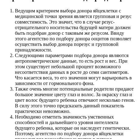
Ведущим критерием выбора донора яйцеклетки с
медицинской точки зрения является групповая и резус
совместимость. Это значит, что в случае резус-
отрицательного носительства будущей матери должен
быть подобран донор с таковым же резусом. Ввиду
этого агентство по подбору донора ооцитов позволяет
осуществить выбор донора порезус и групповой
принадлежности.
Следующими параметрами подбора донора являются
антропометрические данные, то есть рост и вес. При
этом существует небольшой процент возможного
несоответствия данных в росте до семи сантиметров.
Что касается веса, то его значения могут варьировать в
зависимости от гормонального фона.
Также очень многие потенциальные родители придают
большое значение цвету глаз и волос. За окраску глаз и
цвет волос будущего ребенка отвечают несколько генов.
В силу этого точно предсказать данный показатель
практически невозможно.
Необходимо отметить значимость умственных
способностей и дальнейшего уровня интеллекта
будущего ребенка, которые он наследует генетически.
Поэтому, агентство по подбору донора яйцеклетки